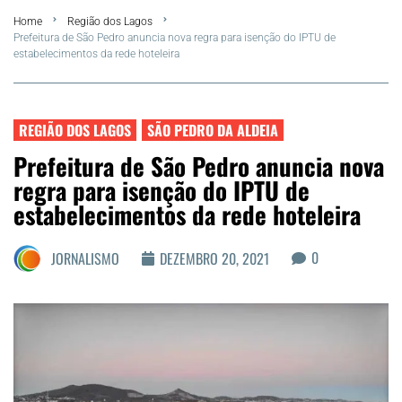
Home
Região dos Lagos
FLA Araru 2026
Prefeitura de São Pedro anuncia nova regra para isenção do IPTU de
estabelecimentos da rede hoteleira
Araruama
Região dos Lagos
REGIÃO DOS LAGOS
SÃO PEDRO DA ALDEIA
Prefeitura de São Pedro anuncia nova
Agenda Cultural
regra para isenção do IPTU de
estabelecimentos da rede hoteleira
Colunistas
0
JORNALISMO
DEZEMBRO 20, 2021
Matérias Exclusivas