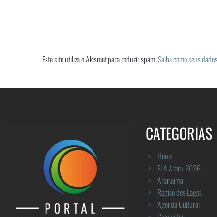
Este site utiliza o Akismet para reduzir spam.
Saiba como seus dados
CATEGORIAS
Home
FLA Araru 2026
Araruama
Região dos Lagos
Agenda Cultural
Colunistas