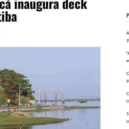
icá inaugura deck
tiba
P
0
A
2
“
e
C
p
C
c
5
u