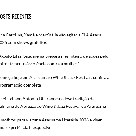
OSTS RECENTES
na Carolina, Xamã e Mart’nália vão agitar a FLA Araru
026 com shows gratuitos
Agosto Lilás: Saquarema prepara mês inteiro de ações pelo
nfrentamento à violência contra a mulher”
omeça hoje em Araruama o Wine & Jazz Festival; confira a
rogramação completa
hef italiano Antonio Di Francesco leva tradição da
ulinária de Abruzzo ao Wine & Jazz Festival de Araruama
 motivos para visitar a Araruama Literária 2026 e viver
ma experiência inesquecível