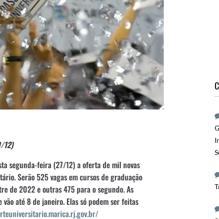
C
G
I
9/12)
S
ta segunda-feira (27/12) a oferta de mil novas
itário. Serão 525 vagas em cursos de graduação
T
tre de 2022 e outras 475 para o segundo. As
 vão até 8 de janeiro. Elas só podem ser feitas
rteuniversitario.marica.rj.gov.br/