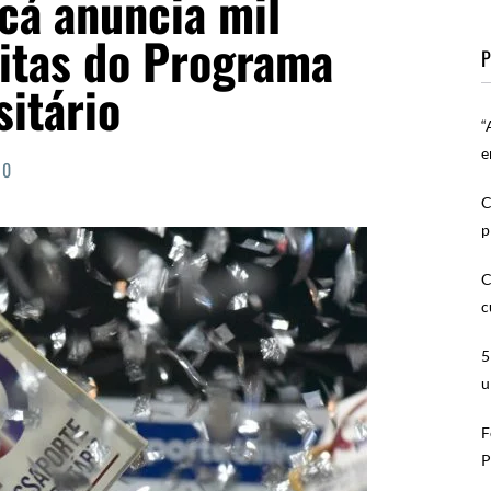
cá anuncia mil
uitas do Programa
P
itário
“
e
0
C
p
C
c
5
u
F
P