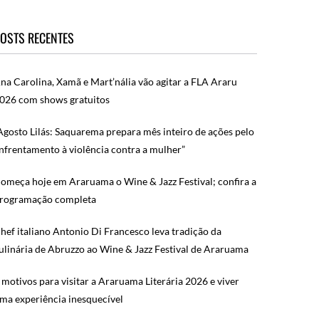
OSTS RECENTES
na Carolina, Xamã e Mart’nália vão agitar a FLA Araru
026 com shows gratuitos
Agosto Lilás: Saquarema prepara mês inteiro de ações pelo
nfrentamento à violência contra a mulher”
omeça hoje em Araruama o Wine & Jazz Festival; confira a
rogramação completa
hef italiano Antonio Di Francesco leva tradição da
ulinária de Abruzzo ao Wine & Jazz Festival de Araruama
 motivos para visitar a Araruama Literária 2026 e viver
ma experiência inesquecível