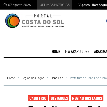
“Agosto Lilás: Saq
Começa hoje em Ara
Chef italiano Anton
5 motivos para visi
07 agosto 2026
ÚLTIMAS NOTÍCIAS
HOME
FLA ARARU 2026
ARARUA
Home
Região dos Lagos
Cabo Frio
Prefeitura de Cabo Frio pro
CABO FRIO
DESTAQUES
REGIÃO DOS LAGOS