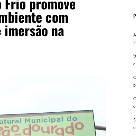
o Frio promove
mbiente com
P
e imersão na
A
2
“
e
C
p
C
c
5
u