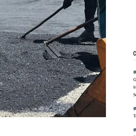
C
G
I
S
T