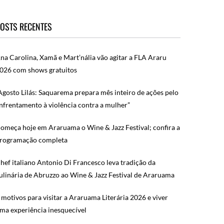
OSTS RECENTES
na Carolina, Xamã e Mart’nália vão agitar a FLA Araru
026 com shows gratuitos
Agosto Lilás: Saquarema prepara mês inteiro de ações pelo
nfrentamento à violência contra a mulher”
omeça hoje em Araruama o Wine & Jazz Festival; confira a
rogramação completa
hef italiano Antonio Di Francesco leva tradição da
ulinária de Abruzzo ao Wine & Jazz Festival de Araruama
 motivos para visitar a Araruama Literária 2026 e viver
ma experiência inesquecível