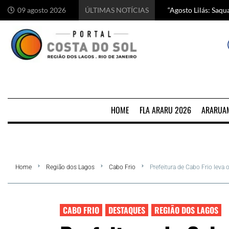
“Agosto Lilás: Saq
Começa hoje em Ara
Chef italiano Anton
5 motivos para visi
09 agosto 2026
ÚLTIMAS NOTÍCIAS
HOME
FLA ARARU 2026
ARARUA
Home
Região dos Lagos
Cabo Frio
Prefeitura de Cabo Frio leva
CABO FRIO
DESTAQUES
REGIÃO DOS LAGOS