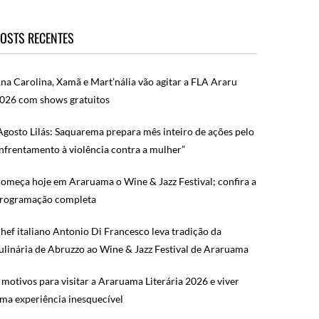
OSTS RECENTES
na Carolina, Xamã e Mart’nália vão agitar a FLA Araru
026 com shows gratuitos
Agosto Lilás: Saquarema prepara mês inteiro de ações pelo
nfrentamento à violência contra a mulher”
omeça hoje em Araruama o Wine & Jazz Festival; confira a
rogramação completa
hef italiano Antonio Di Francesco leva tradição da
ulinária de Abruzzo ao Wine & Jazz Festival de Araruama
 motivos para visitar a Araruama Literária 2026 e viver
ma experiência inesquecível