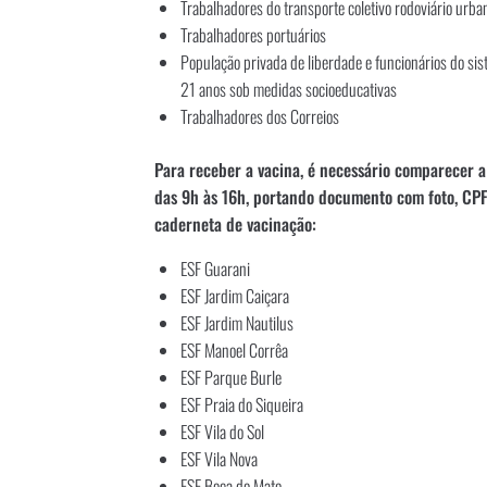
Trabalhadores do transporte coletivo rodoviário urba
Trabalhadores portuários
População privada de liberdade e funcionários do sis
21 anos sob medidas socioeducativas
Trabalhadores dos Correios
Para receber a vacina, é necessário comparecer a
das 9h às 16h, portando documento com foto, CPF
caderneta de vacinação:
ESF Guarani
ESF Jardim Caiçara
ESF Jardim Nautilus
ESF Manoel Corrêa
ESF Parque Burle
ESF Praia do Siqueira
ESF Vila do Sol
ESF Vila Nova
ESF Boca do Mato