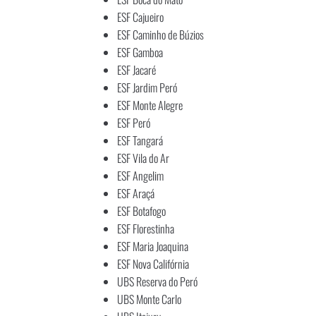
ESF Cajueiro
ESF Caminho de Búzios
ESF Gamboa
ESF Jacaré
ESF Jardim Peró
ESF Monte Alegre
ESF Peró
ESF Tangará
ESF Vila do Ar
ESF Angelim
ESF Araçá
ESF Botafogo
ESF Florestinha
ESF Maria Joaquina
ESF Nova Califórnia
UBS Reserva do Peró
UBS Monte Carlo