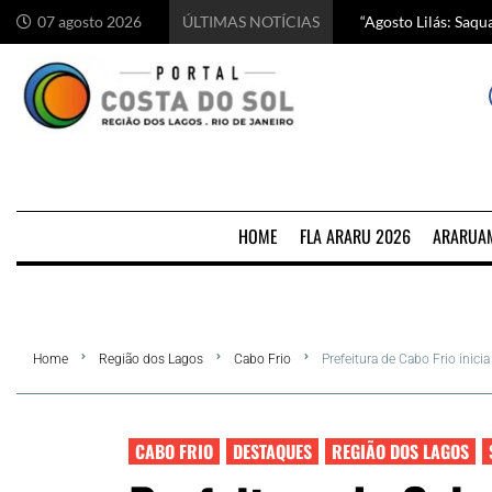
“Agosto Lilás: Saq
Começa hoje em Ara
Chef italiano Anton
5 motivos para visi
07 agosto 2026
ÚLTIMAS NOTÍCIAS
HOME
FLA ARARU 2026
ARARUA
Home
Região dos Lagos
Cabo Frio
Prefeitura de Cabo Frio inici
CABO FRIO
DESTAQUES
REGIÃO DOS LAGOS