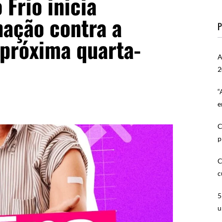
 Frio inicia
ação contra a
P
 próxima quarta-
A
2
“
e
C
p
C
c
5
u