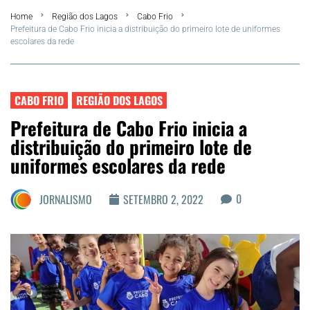
Home
Região dos Lagos
Cabo Frio
FLA Araru 2026
Prefeitura de Cabo Frio inicia a distribuição do primeiro lote de uniformes
escolares da rede
Araruama
Região dos Lagos
CABO FRIO
REGIÃO DOS LAGOS
Prefeitura de Cabo Frio inicia a
Agenda Cultural
distribuição do primeiro lote de
uniformes escolares da rede
Colunistas
0
JORNALISMO
SETEMBRO 2, 2022
Matérias Exclusivas