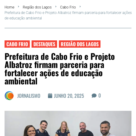
Home
Região dos Lagos
Cabo Frio
FLA Araru 2026
Prefeitura de Cabo Frio e Projeto Albatroz firmam parceria para fortalecer ações
de educação ambiental
Araruama
Região dos Lagos
CABO FRIO
DESTAQUES
REGIÃO DOS LAGOS
Prefeitura de Cabo Frio e Projeto
Agenda Cultural
Albatroz firmam parceria para
fortalecer ações de educação
Colunistas
ambiental
Matérias Exclusivas
0
JORNALISMO
JUNHO 20, 2025