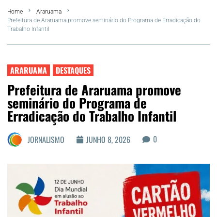
Home
Araruama
FLA Araru 2026
Prefeitura de Araruama promove seminário do Programa de Erradicação do
Trabalho Infantil
Araruama
Região dos Lagos
ARARUAMA
DESTAQUES
Prefeitura de Araruama promove
Agenda Cultural
seminário do Programa de
Erradicação do Trabalho Infantil
Colunistas
0
JORNALISMO
JUNHO 8, 2026
Matérias Exclusivas