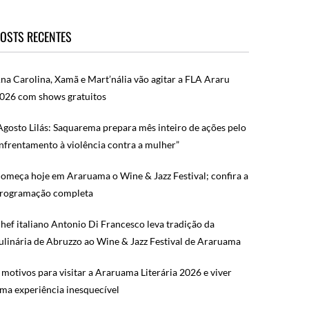
OSTS RECENTES
na Carolina, Xamã e Mart’nália vão agitar a FLA Araru
026 com shows gratuitos
Agosto Lilás: Saquarema prepara mês inteiro de ações pelo
nfrentamento à violência contra a mulher”
omeça hoje em Araruama o Wine & Jazz Festival; confira a
rogramação completa
hef italiano Antonio Di Francesco leva tradição da
ulinária de Abruzzo ao Wine & Jazz Festival de Araruama
 motivos para visitar a Araruama Literária 2026 e viver
ma experiência inesquecível