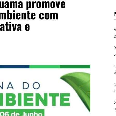
aruama promove
mbiente com
P
tiva e
A
2
“
e
C
p
C
c
5
u