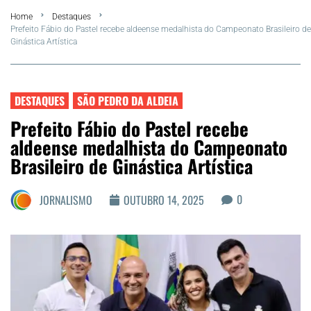
Home
Destaques
FLA Araru 2026
Prefeito Fábio do Pastel recebe aldeense medalhista do Campeonato Brasileiro de
Ginástica Artística
Araruama
Região dos Lagos
DESTAQUES
SÃO PEDRO DA ALDEIA
Prefeito Fábio do Pastel recebe
Agenda Cultural
aldeense medalhista do Campeonato
Brasileiro de Ginástica Artística
Colunistas
0
JORNALISMO
OUTUBRO 14, 2025
Matérias Exclusivas