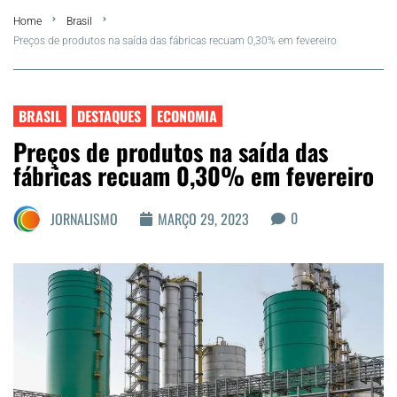
Home
Brasil
FLA Araru 2026
Preços de produtos na saída das fábricas recuam 0,30% em fevereiro
Araruama
BRASIL
DESTAQUES
ECONOMIA
Região dos Lagos
Preços de produtos na saída das
fábricas recuam 0,30% em fevereiro
Agenda Cultural
0
JORNALISMO
MARÇO 29, 2023
Colunistas
Matérias Exclusivas