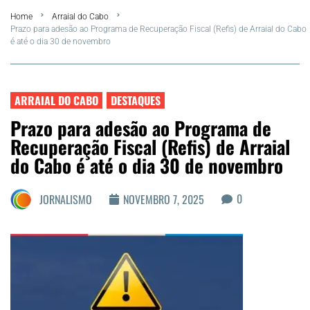
Home
Arraial do Cabo
FLA Araru 2026
Prazo para adesão ao Programa de Recuperação Fiscal (Refis) de Arraial do Cabo
é até o dia 30 de novembro
Araruama
Região dos Lagos
ARRAIAL DO CABO
DESTAQUES
Prazo para adesão ao Programa de
Agenda Cultural
Recuperação Fiscal (Refis) de Arraial
do Cabo é até o dia 30 de novembro
Colunistas
0
JORNALISMO
NOVEMBRO 7, 2025
Matérias Exclusivas