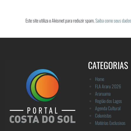
Este site utiliza o Akismet para reduzir spam.
Saiba como seus dados
CATEGORIAS
Home
FLA Araru 2026
Araruama
Região dos Lagos
Agenda Cultural
Colunistas
Matérias Exclusivas