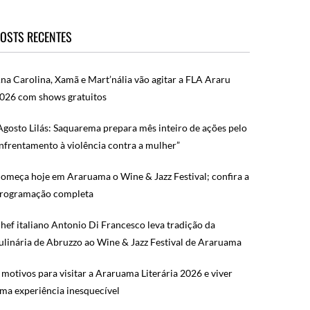
OSTS RECENTES
na Carolina, Xamã e Mart’nália vão agitar a FLA Araru
026 com shows gratuitos
Agosto Lilás: Saquarema prepara mês inteiro de ações pelo
nfrentamento à violência contra a mulher”
omeça hoje em Araruama o Wine & Jazz Festival; confira a
rogramação completa
hef italiano Antonio Di Francesco leva tradição da
ulinária de Abruzzo ao Wine & Jazz Festival de Araruama
 motivos para visitar a Araruama Literária 2026 e viver
ma experiência inesquecível