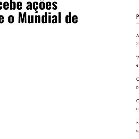
ecebe ações
e o Mundial de
P
A
2
“
e
C
p
C
c
5
u