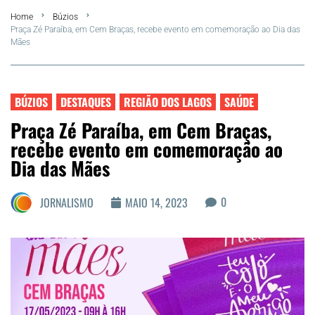
Home
Búzios
Summer
Praça Zé Paraíba, em Cem Braças, recebe evento em comemoração ao Dia das
Mães
Araruama
Região dos Lagos
BÚZIOS
DESTAQUES
REGIÃO DOS LAGOS
SAÚDE
Praça Zé Paraíba, em Cem Braças,
Agenda Cultural
recebe evento em comemoração ao
Dia das Mães
Colunistas
0
JORNALISMO
MAIO 14, 2023
Matérias Exclusivas