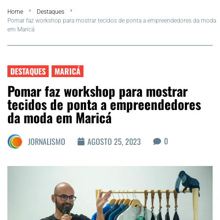
Home
Destaques
FLA Araru 2026
Pomar faz workshop para mostrar tecidos de ponta a empreendedores da moda
em Maricá
Araruama
Região dos Lagos
DESTAQUES
MARICÁ
Pomar faz workshop para mostrar
Agenda Cultural
tecidos de ponta a empreendedores
da moda em Maricá
Colunistas
0
JORNALISMO
AGOSTO 25, 2023
Matérias Exclusivas