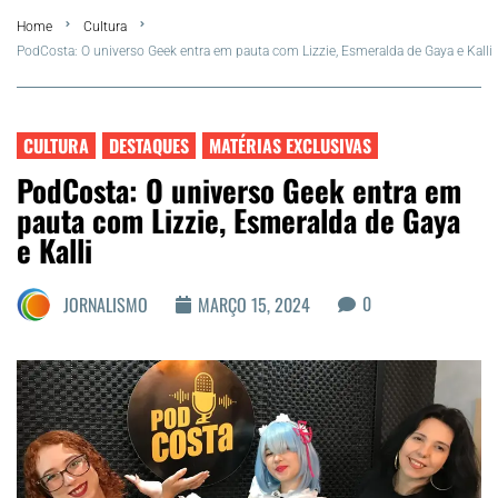
Home
Cultura
FLA Araru 2026
PodCosta: O universo Geek entra em pauta com Lizzie, Esmeralda de Gaya e Kalli
Araruama
CULTURA
DESTAQUES
MATÉRIAS EXCLUSIVAS
Região dos Lagos
PodCosta: O universo Geek entra em
pauta com Lizzie, Esmeralda de Gaya
Agenda Cultural
e Kalli
Colunistas
0
JORNALISMO
MARÇO 15, 2024
Matérias Exclusivas