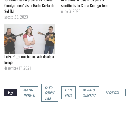
Comigo Teen” visita Rádio Costa do
semifinais do Canta Comigo Teen
Sol FM
julho 6, 2023
agosto 25, 2023
Luiza Pitta: música na veia desde o
berço
dezembro 17, 2021
CANTA
AGATHA
LUIZA
MARCELO
Tags:
COMIGO
PODCOSTA
THOMASI
PITTA
OURIQUES
TEEN