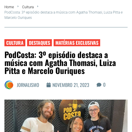
Home
Cultura
FLA Araru 2026
PodCosta: 3º episódio destaca a música com Agatha Thomasi, Luiza Pitta e
Marcelo Ouriques
Araruama
Região dos Lagos
CULTURA
DESTAQUES
MATÉRIAS EXCLUSIVAS
PodCosta: 3º episódio destaca a
Agenda Cultural
música com Agatha Thomasi, Luiza
Pitta e Marcelo Ouriques
Colunistas
0
JORNALISMO
NOVEMBRO 21, 2023
Matérias Exclusivas