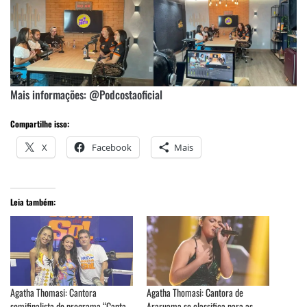
Mais informações: @Podcostaoficial
Compartilhe isso:
X
Facebook
Mais
Leia também:
Agatha Thomasi: Cantora
Agatha Thomasi: Cantora de
semifinalista do programa “Canta
Araruama se classifica para as