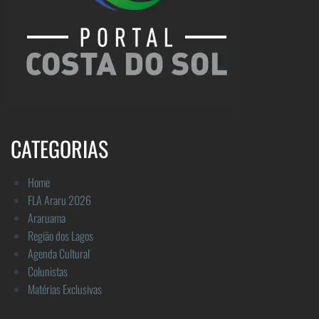
CATEGORIAS
Home
FLA Araru 2026
Araruama
Região dos Lagos
Agenda Cultural
Colunistas
Matérias Exclusivas