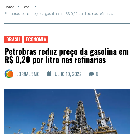
Home
Brasil
FLA Araru 2026
Petrobras reduz preço da gasolina em R$ 0,20 por litro nas refinarias
Araruama
BRASIL
ECONOMIA
Região dos Lagos
Petrobras reduz preço da gasolina em
R$ 0,20 por litro nas refinarias
Agenda Cultural
0
JORNALISMO
JULHO 19, 2022
Colunistas
Matérias Exclusivas