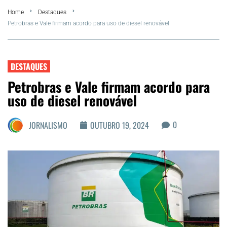
Home
Destaques
FLA Araru 2026
Petrobras e Vale firmam acordo para uso de diesel renovável
Araruama
DESTAQUES
Região dos Lagos
Petrobras e Vale firmam acordo para
uso de diesel renovável
Agenda Cultural
0
JORNALISMO
OUTUBRO 19, 2024
Colunistas
Matérias Exclusivas