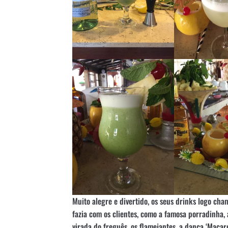
Muito alegre e divertido, os seus drinks logo ch
fazia com os clientes, como a famosa porradinha, 
virada do freguês, os flamejantes, a dança ‘Maca