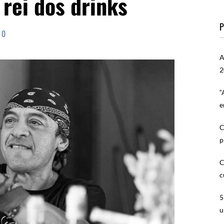
rei dos drinks
P
0
A
2
“
e
C
p
C
c
5
u