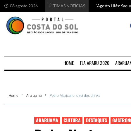
“Agosto Lilás: Saq
Começa hoje em Ara
Chef italiano Anton
5 motivos para visi
08 agosto 2026
ÚLTIMAS NOTÍCIAS
HOME
FLA ARARU 2026
ARARUA
Home
Araruama
Pedro Mexicano: o rei dos drinks
ARARUAMA
CULTURA
DESTAQUES
GASTRON