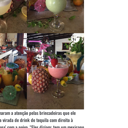
amaram a atenção pelas brincadeiras que ele
a virada de drink de tequila com direito à
rena’ com a noiva. “Eles diziam: tem um mexicano