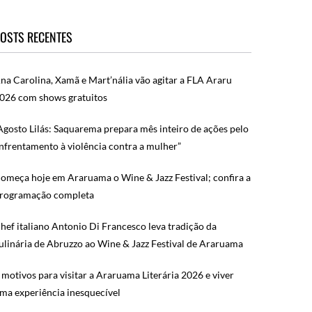
OSTS RECENTES
na Carolina, Xamã e Mart’nália vão agitar a FLA Araru
026 com shows gratuitos
Agosto Lilás: Saquarema prepara mês inteiro de ações pelo
nfrentamento à violência contra a mulher”
omeça hoje em Araruama o Wine & Jazz Festival; confira a
rogramação completa
hef italiano Antonio Di Francesco leva tradição da
ulinária de Abruzzo ao Wine & Jazz Festival de Araruama
 motivos para visitar a Araruama Literária 2026 e viver
ma experiência inesquecível