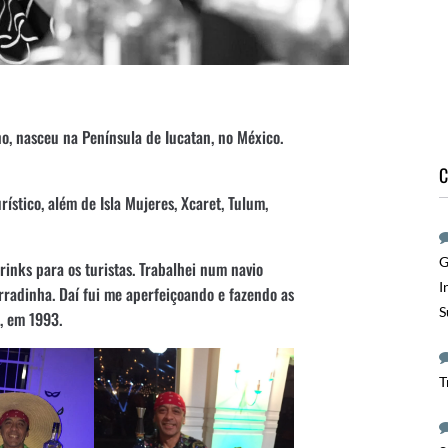
o, nasceu na Península de Iucatan, no México.
C
stico, além de Isla Mujeres, Xcaret, Tulum,
G
rinks para os turistas. Trabalhei num navio
I
rradinha. Daí fui me aperfeiçoando e fazendo as
S
, em 1993.
T