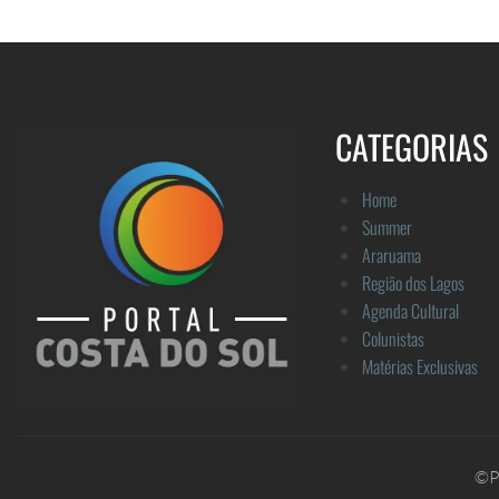
CATEGORIAS
Home
Summer
Araruama
Região dos Lagos
Agenda Cultural
Colunistas
Matérias Exclusivas
©Po