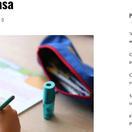
asa
P
0
“
e
C
p
C
c
5
u
F
P