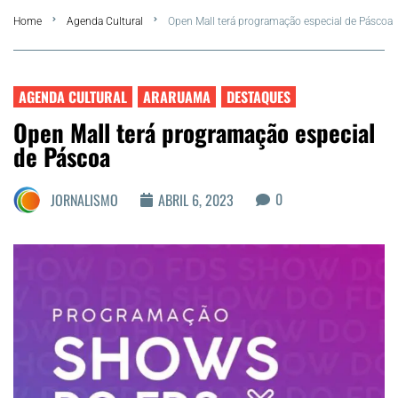
Home
Agenda Cultural
Open Mall terá programação especial de Páscoa
Summer
Araruama
AGENDA CULTURAL
ARARUAMA
DESTAQUES
Open Mall terá programação especial
Região dos Lagos
de Páscoa
Agenda Cultural
0
JORNALISMO
ABRIL 6, 2023
Colunistas
Matérias Exclusivas