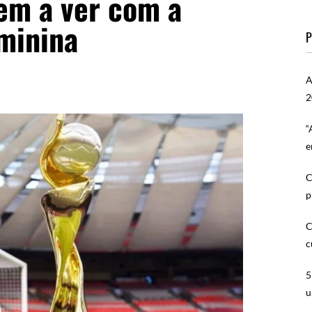
em a ver com a
minina
P
A
2
“
e
C
p
C
c
5
u