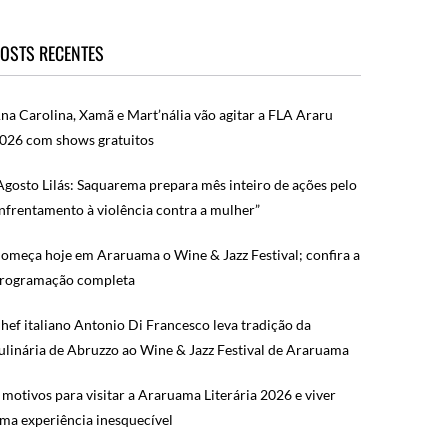
OSTS RECENTES
na Carolina, Xamã e Mart’nália vão agitar a FLA Araru
026 com shows gratuitos
Agosto Lilás: Saquarema prepara mês inteiro de ações pelo
nfrentamento à violência contra a mulher”
omeça hoje em Araruama o Wine & Jazz Festival; confira a
rogramação completa
hef italiano Antonio Di Francesco leva tradição da
ulinária de Abruzzo ao Wine & Jazz Festival de Araruama
 motivos para visitar a Araruama Literária 2026 e viver
ma experiência inesquecível