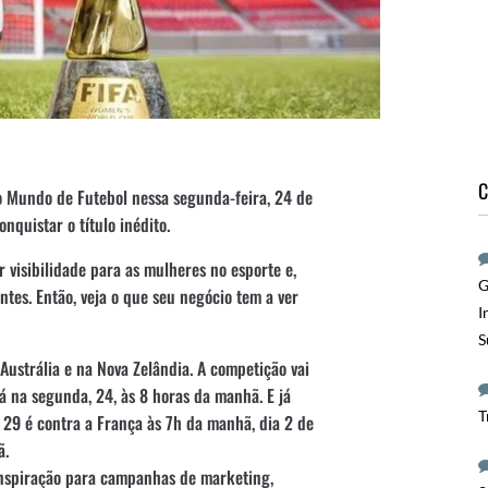
C
o Mundo de Futebol nessa segunda-feira, 24 de
nquistar o título inédito.
 visibilidade para as mulheres no esporte e,
G
ntes. Então, veja o que seu negócio tem a ver
I
S
strália e na Nova Zelândia. A competição vai
á na segunda, 24, às 8 horas da manhã. E já
T
a 29 é contra a França às 7h da manhã, dia 2 de
ã.
nspiração para campanhas de marketing,