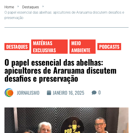
Home
Destaques
FLA Araru 2026
O papel essencial das abelhas: apicultores de Araruama discutem desafios e
preservação
Araruama
Região dos Lagos
MATÉRIAS
MEIO
DESTAQUES
PODCASTS
EXCLUSIVAS
AMBIENTE
Agenda Cultural
O papel essencial das abelhas:
apicultores de Araruama discutem
Colunistas
desafios e preservação
Matérias Exclusivas
0
JORNALISMO
JANEIRO 16, 2025