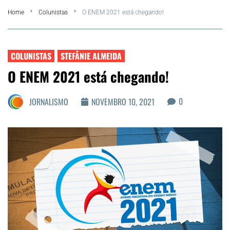
Home
Colunistas
O ENEM 2021 está chegando!
FLA Araru 2026
Araruama
COLUNISTAS
STEFÂNIE ALMEIDA
O ENEM 2021 está chegando!
Região dos Lagos
0
JORNALISMO
NOVEMBRO 10, 2021
Agenda Cultural
Colunistas
Matérias Exclusivas