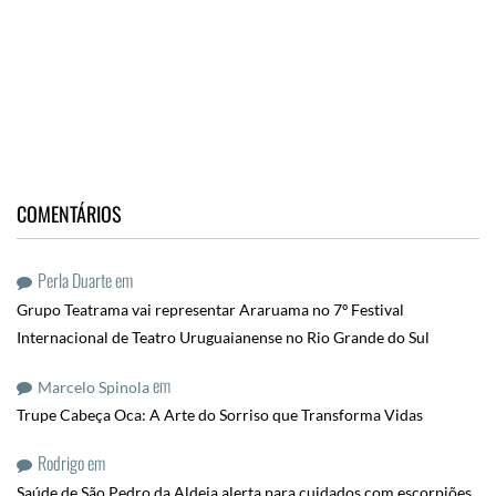
COMENTÁRIOS
Perla Duarte
em
Grupo Teatrama vai representar Araruama no 7º Festival
Internacional de Teatro Uruguaianense no Rio Grande do Sul
em
Marcelo Spinola
Trupe Cabeça Oca: A Arte do Sorriso que Transforma Vidas
Rodrigo
em
Saúde de São Pedro da Aldeia alerta para cuidados com escorpiões