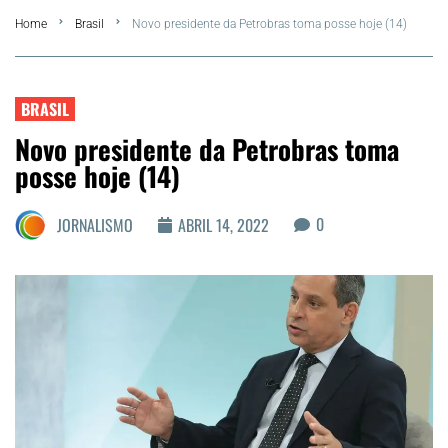
Home
Brasil
Novo presidente da Petrobras toma posse hoje (14)
Summer
Araruama
BRASIL
Novo presidente da Petrobras toma
Região dos Lagos
posse hoje (14)
Agenda Cultural
0
JORNALISMO
ABRIL 14, 2022
Colunistas
Matérias Exclusivas