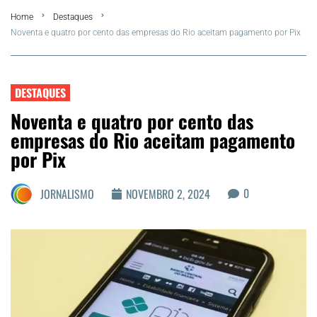
Home
Destaques
Summer
Noventa e quatro por cento das empresas do Rio aceitam pagamento por Pix
Araruama
DESTAQUES
Região dos Lagos
Noventa e quatro por cento das
empresas do Rio aceitam pagamento
Agenda Cultural
por Pix
Colunistas
0
JORNALISMO
NOVEMBRO 2, 2024
Matérias Exclusivas