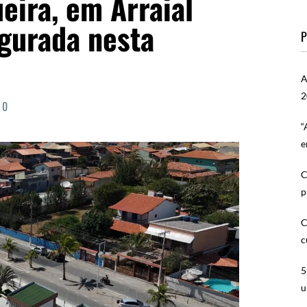
eira, em Arraial
ugurada nesta
P
A
2
0
“
e
C
p
C
c
5
u