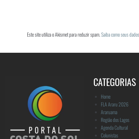
Este site utiliza o Akismet para reduzir spam.
Saiba como seus dados
CATEGORIAS
Home
FLA Araru 2026
Araruama
Região dos Lagos
Agenda Cultural
Colunistas