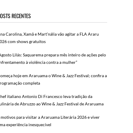
OSTS RECENTES
na Carolina, Xamã e Mart’nália vão agitar a FLA Araru
026 com shows gratuitos
Agosto Lilás: Saquarema prepara mês inteiro de ações pelo
nfrentamento à violência contra a mulher”
omeça hoje em Araruama o Wine & Jazz Festival; confira a
rogramação completa
hef italiano Antonio Di Francesco leva tradição da
ulinária de Abruzzo ao Wine & Jazz Festival de Araruama
 motivos para visitar a Araruama Literária 2026 e viver
ma experiência inesquecível