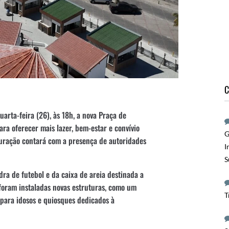
C
uarta-feira (26), às 18h, a nova Praça de
ara oferecer mais lazer, bem-estar e convívio
G
uguração contará com a presença de autoridades
I
S
dra de futebol e da caixa de areia destinada a
, foram instaladas novas estruturas, como um
T
 para idosos e quiosques dedicados à