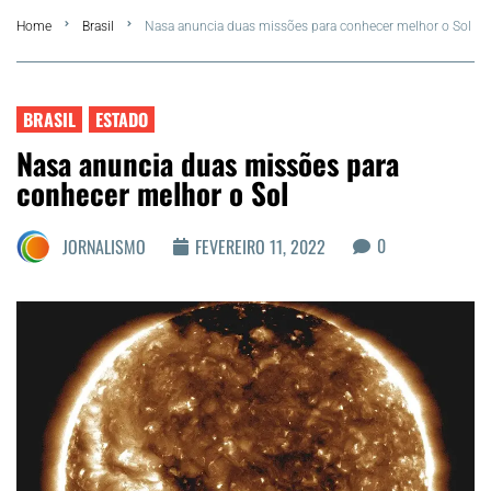
Home
Brasil
Nasa anuncia duas missões para conhecer melhor o Sol
FLA Araru 2026
Araruama
BRASIL
ESTADO
Nasa anuncia duas missões para
Região dos Lagos
conhecer melhor o Sol
Agenda Cultural
0
JORNALISMO
FEVEREIRO 11, 2022
Colunistas
Matérias Exclusivas