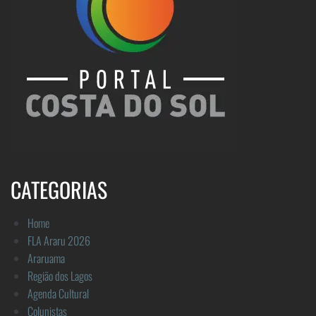
CATEGORIAS
Home
FLA Araru 2026
Araruama
Região dos Lagos
Agenda Cultural
Colunistas