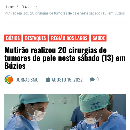
Home
Búzios
FLA Araru 2026
Mutirão realizou 20 cirurgias de tumores de pele neste sábado (13) em Búzios
Araruama
BÚZIOS
DESTAQUES
REGIÃO DOS LAGOS
SAÚDE
Região dos Lagos
Mutirão realizou 20 cirurgias de
tumores de pele neste sábado (13) em
Agenda Cultural
Búzios
Colunistas
0
JORNALISMO
AGOSTO 15, 2022
Matérias Exclusivas