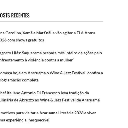
OSTS RECENTES
na Carolina, Xamã e Mart’nália vão agitar a FLA Araru
026 com shows gratuitos
Agosto Lilás: Saquarema prepara mês inteiro de ações pelo
nfrentamento à violência contra a mulher”
omeça hoje em Araruama o Wine & Jazz Festival; confira a
rogramação completa
hef italiano Antonio Di Francesco leva tradição da
ulinária de Abruzzo ao Wine & Jazz Festival de Araruama
 motivos para visitar a Araruama Literária 2026 e viver
ma experiência inesquecível