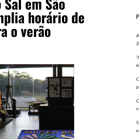
 Sal em São
plia horário de
P
a o verão
A
2
“
e
C
p
C
c
5
u