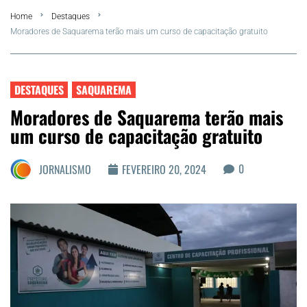
Home
Destaques
FLA Araru 2026
Moradores de Saquarema terão mais um curso de capacitação gratuito
Araruama
DESTAQUES
SAQUAREMA
Região dos Lagos
Moradores de Saquarema terão mais
um curso de capacitação gratuito
Agenda Cultural
0
JORNALISMO
FEVEREIRO 20, 2024
Colunistas
Matérias Exclusivas