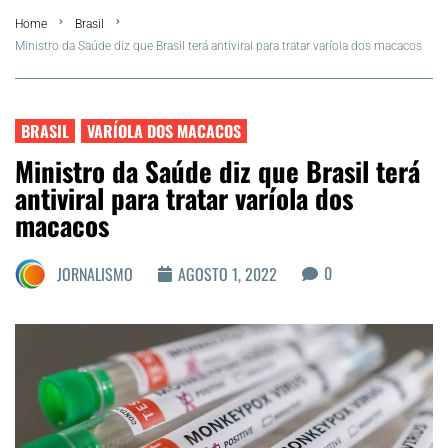
Home
Brasil
FLA Araru 2026
Ministro da Saúde diz que Brasil terá antiviral para tratar varíola dos macacos
Araruama
BRASIL
VARÍOLA DOS MACACOS
Região dos Lagos
Ministro da Saúde diz que Brasil terá
antiviral para tratar varíola dos
Agenda Cultural
macacos
Colunistas
0
JORNALISMO
AGOSTO 1, 2022
Matérias Exclusivas