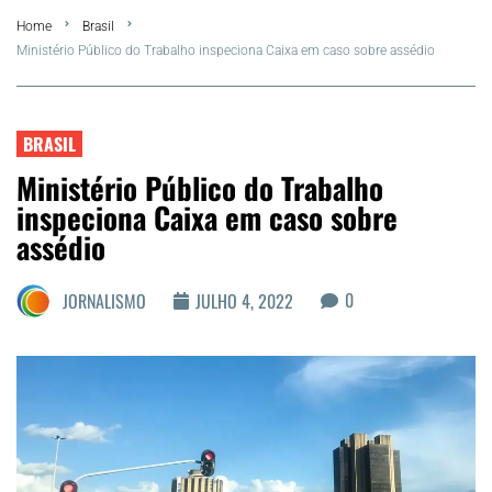
Home
Brasil
FLA Araru 2026
Ministério Público do Trabalho inspeciona Caixa em caso sobre assédio
Araruama
BRASIL
Região dos Lagos
Ministério Público do Trabalho
inspeciona Caixa em caso sobre
Agenda Cultural
assédio
Colunistas
0
JORNALISMO
JULHO 4, 2022
Matérias Exclusivas