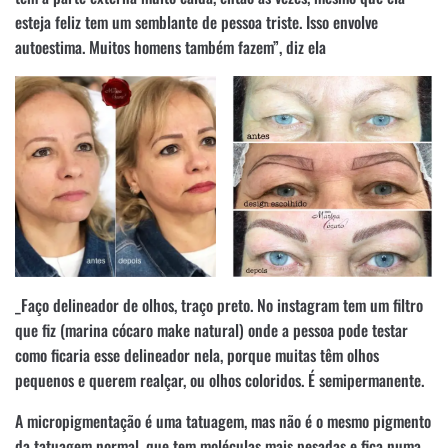
esteja feliz tem um semblante de pessoa triste. Isso envolve
autoestima. Muitos homens também fazem”, diz ela
_Faço delineador de olhos, traço preto. No instagram tem um filtro
que fiz (marina cócaro make natural) onde a pessoa pode testar
como ficaria esse delineador nela, porque muitas têm olhos
pequenos e querem realçar, ou olhos coloridos. É semipermanente.
A micropigmentação é uma tatuagem, mas não é o mesmo pigmento
da tatuagem normal, que tem moléculas mais pesadas e fica numa