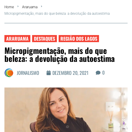
Home
Araruama
Summer
Micropigmentação, mais do que beleza: a devolução da autoestima
Araruama
ARARUAMA
DESTAQUES
REGIÃO DOS LAGOS
Região dos Lagos
Micropigmentação, mais do que
beleza: a devolução da autoestima
Agenda Cultural
0
JORNALISMO
DEZEMBRO 20, 2021
Colunistas
Matérias Exclusivas