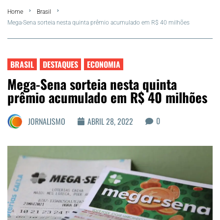
Home
Brasil
FLA Araru 2026
Mega-Sena sorteia nesta quinta prêmio acumulado em R$ 40 milhões
Araruama
BRASIL
DESTAQUES
ECONOMIA
Região dos Lagos
Mega-Sena sorteia nesta quinta
prêmio acumulado em R$ 40 milhões
Agenda Cultural
0
JORNALISMO
ABRIL 28, 2022
Colunistas
Matérias Exclusivas