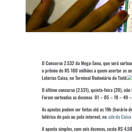
O Concurso 2.532 da Mega-Sena, que será sortead
o prêmio de R$ 100 milhões a quem acertar as sei
Loterias Caixa, no Terminal Rodoviário do Tietê.
O último concurso (2.531), quinta-feira (20), nã
Foram sorteadas as dezenas 01 – 05 – 18 – 49 –
As apostas podem ser feitas até as 19h (horário d
lotérica do país ou pela internet, no
site
da Caixa
A aposta simples, com seis dezenas, custa R$ 4,5