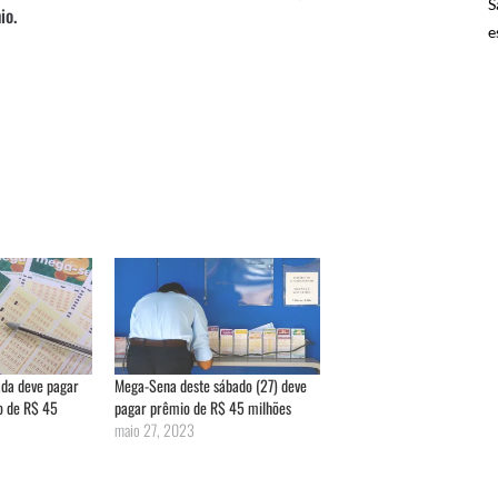
S
io.
e
da deve pagar
Mega-Sena deste sábado (27) deve
o de R$ 45
pagar prêmio de R$ 45 milhões
maio 27, 2023