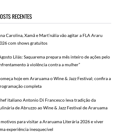
OSTS RECENTES
na Carolina, Xamã e Mart’nália vão agitar a FLA Araru
026 com shows gratuitos
Agosto Lilás: Saquarema prepara mês inteiro de ações pelo
nfrentamento à violência contra a mulher”
omeça hoje em Araruama o Wine & Jazz Festival; confira a
rogramação completa
hef italiano Antonio Di Francesco leva tradição da
ulinária de Abruzzo ao Wine & Jazz Festival de Araruama
 motivos para visitar a Araruama Literária 2026 e viver
ma experiência inesquecível