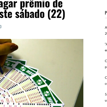
agar prêmio de
ste sábado (22)
P
0
A
2
“
e
C
p
C
c
5
u