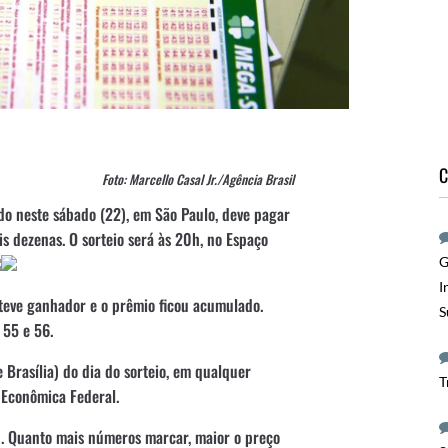
C
Foto: Marcello Casal Jr./Agência Brasil
o neste sábado (22), em São Paulo, deve pagar
s dezenas. O sorteio será às 20h, no Espaço
G
I
o teve ganhador e o prêmio ficou acumulado.
S
 55 e 56.
e Brasília) do dia do sorteio, em qualquer
T
Econômica Federal.
0. Quanto mais números marcar, maior o preço