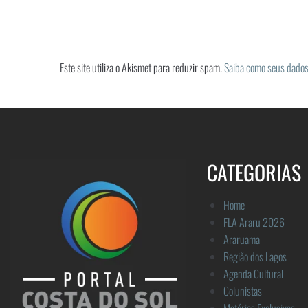
Este site utiliza o Akismet para reduzir spam.
Saiba como seus dados
CATEGORIAS
Home
FLA Araru 2026
Araruama
Região dos Lagos
Agenda Cultural
Colunistas