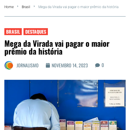
Home
Brasil
Mega da Virada vai pagar o maior prêmio da história
FLA Araru 2026
Araruama
BRASIL
DESTAQUES
Mega da Virada vai pagar o maior
Região dos Lagos
prêmio da história
Agenda Cultural
0
JORNALISMO
NOVEMBRO 14, 2023
Colunistas
Matérias Exclusivas