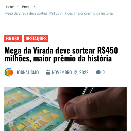
Home
Brasil
FLA Araru 2026
Mega da Virada deve sortear R$450 milhões, maior prêmio da história
Araruama
BRASIL
DESTAQUES
Região dos Lagos
Mega da Virada deve sortear R$450
milhões, maior prêmio da história
Agenda Cultural
0
JORNALISMO
NOVEMBRO 12, 2022
Colunistas
Matérias Exclusivas