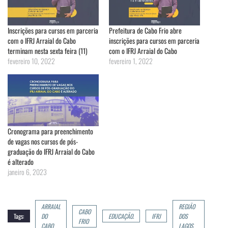
Inscrições para cursos em parceria
Prefeitura de Cabo Frio abre
com o IFRJ Arraial do Cabo
inscrições para cursos em parceria
terminam nesta sexta feira (11)
com o IFRJ Arraial do Cabo
fevereiro 10, 2022
fevereiro 1, 2022
Cronograma para preenchimento
de vagas nos cursos de pós-
graduação do IFRJ Arraial do Cabo
é alterado
janeiro 6, 2023
ARRAIAL
REGIÃO
CABO
Tags:
DO
EDUCAÇÃO.
IFRJ
DOS
FRIO
CABO
LAGOS