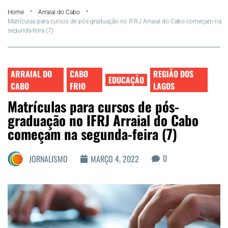
Home
Arraial do Cabo
FLA Araru 2026
Matrículas para cursos de pós-graduação no IFRJ Arraial do Cabo começam na
segunda-feira (7)
Araruama
Região dos Lagos
ARRAIAL DO
CABO
REGIÃO DOS
EDUCAÇÃO
CABO
FRIO
LAGOS
Agenda Cultural
Matrículas para cursos de pós-
graduação no IFRJ Arraial do Cabo
Colunistas
começam na segunda-feira (7)
Matérias Exclusivas
0
JORNALISMO
MARÇO 4, 2022