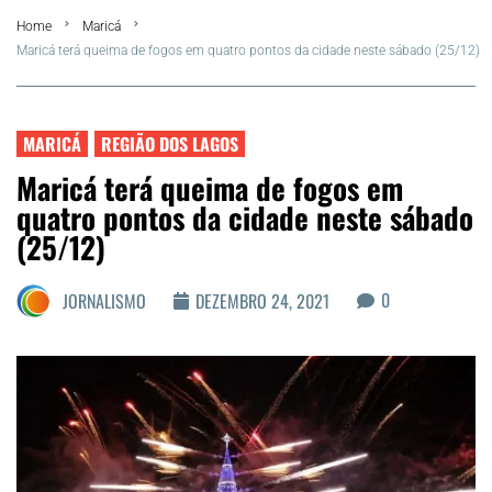
Home
Maricá
FLA Araru 2026
Maricá terá queima de fogos em quatro pontos da cidade neste sábado (25/12)
Araruama
MARICÁ
REGIÃO DOS LAGOS
Região dos Lagos
Maricá terá queima de fogos em
quatro pontos da cidade neste sábado
Agenda Cultural
(25/12)
Colunistas
0
JORNALISMO
DEZEMBRO 24, 2021
Matérias Exclusivas