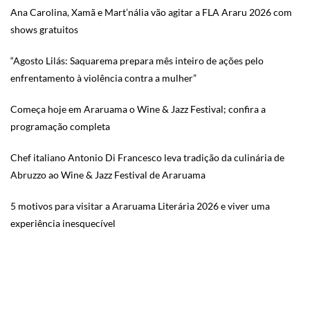
Ana Carolina, Xamã e Mart’nália vão agitar a FLA Araru 2026 com
shows gratuitos
“Agosto Lilás: Saquarema prepara mês inteiro de ações pelo
enfrentamento à violência contra a mulher”
Começa hoje em Araruama o Wine & Jazz Festival; confira a
programação completa
Chef italiano Antonio Di Francesco leva tradição da culinária de
Abruzzo ao Wine & Jazz Festival de Araruama
5 motivos para visitar a Araruama Literária 2026 e viver uma
experiência inesquecível