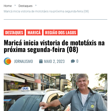
Home
Destaques
FLA Araru 2026
Maricá inicia vistoria de mototáxis na próxima segunda-feira (08)
Araruama
DESTAQUES
MARICÁ
REGIÃO DOS LAGOS
Região dos Lagos
Maricá inicia vistoria de mototáxis na
próxima segunda-feira (08)
Agenda Cultural
0
JORNALISMO
MAIO 2, 2023
Colunistas
Matérias Exclusivas