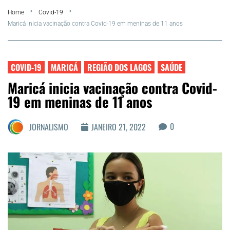
Home
Covid-19
FLA Araru 2026
Maricá inicia vacinação contra Covid-19 em meninas de 11 anos
Araruama
COVID-19
MARICÁ
REGIÃO DOS LAGOS
SAÚDE
Região dos Lagos
Maricá inicia vacinação contra Covid-
19 em meninas de 11 anos
Agenda Cultural
0
JORNALISMO
JANEIRO 21, 2022
Colunistas
Matérias Exclusivas