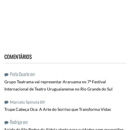
COMENTÁRIOS
Perla Duarte
em
Grupo Teatrama vai representar Araruama no 7º Festival
Internacional de Teatro Uruguaianense no Rio Grande do Sul
em
Marcelo Spinola
Trupe Cabeça Oca: A Arte do Sorriso que Transforma Vidas
Rodrigo
em
Saúde de São Pedro da Aldeia alerta para cuidados com escorpiões