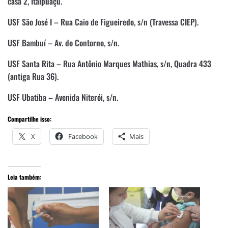
casa 2, Itaipuaçu.
USF São José I – Rua Caio de Figueiredo, s/n (Travessa CIEP).
USF Bambuí – Av. do Contorno, s/n.
USF Santa Rita – Rua Antônio Marques Mathias, s/n, Quadra 433
(antiga Rua 36).
USF Ubatiba – Avenida Niterói, s/n.
Compartilhe isso:
X
Facebook
Mais
Leia também: