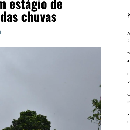
m estágio de
 das chuvas
P
0
A
2
“
e
C
p
C
c
5
u