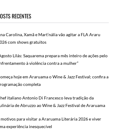
OSTS RECENTES
na Carolina, Xamã e Mart’nália vão agitar a FLA Araru
026 com shows gratuitos
Agosto Lilás: Saquarema prepara mês inteiro de ações pelo
nfrentamento à violência contra a mulher”
omeça hoje em Araruama o Wine & Jazz Festival; confira a
rogramação completa
hef italiano Antonio Di Francesco leva tradição da
ulinária de Abruzzo ao Wine & Jazz Festival de Araruama
 motivos para visitar a Araruama Literária 2026 e viver
ma experiência inesquecível