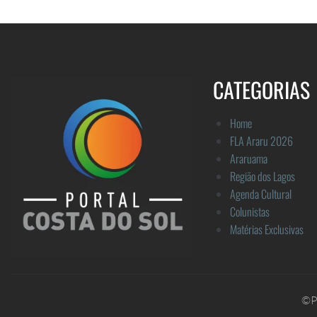
CATEGORIAS
Home
FLA Araru 2026
Araruama
Região dos Lagos
Agenda Cultural
Colunistas
Matérias Exclusivas
©Po