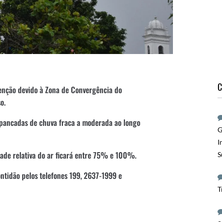
C
enção devido à Zona de Convergência do
o.
m pancadas de chuva fraca a moderada ao longo
G
I
ade relativa do ar ficará entre 75% e 100%.
S
ontidão pelos telefones 199, 2637-1999 e
T