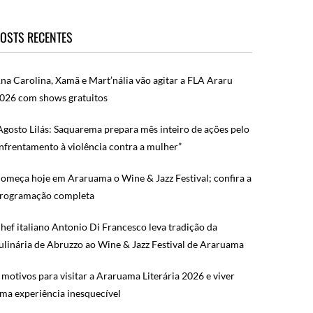
OSTS RECENTES
na Carolina, Xamã e Mart’nália vão agitar a FLA Araru
026 com shows gratuitos
Agosto Lilás: Saquarema prepara mês inteiro de ações pelo
nfrentamento à violência contra a mulher”
omeça hoje em Araruama o Wine & Jazz Festival; confira a
rogramação completa
hef italiano Antonio Di Francesco leva tradição da
ulinária de Abruzzo ao Wine & Jazz Festival de Araruama
 motivos para visitar a Araruama Literária 2026 e viver
ma experiência inesquecível