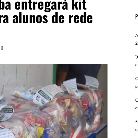
ba entregará kit
ra alunos de rede
P
A
2
0
“
e
C
p
C
c
5
u