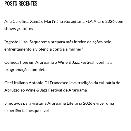
POSTS RECENTES
Ana Carolina, Xamã e Mart’nália vão agitar a FLA Araru 2026 com
shows gratuitos
“Agosto Lilás: Saquarema prepara mês inteiro de ações pelo
enfrentamento à violência contra a mulher”
Começa hoje em Araruama o Wine & Jazz Festival; confira a
programação completa
Chef italiano Antonio Di Francesco leva tradição da culinária de
Abruzzo ao Wine & Jazz Festival de Araruama
5 motivos para visitar a Araruama Literária 2026 e viver uma
experiência inesquecível