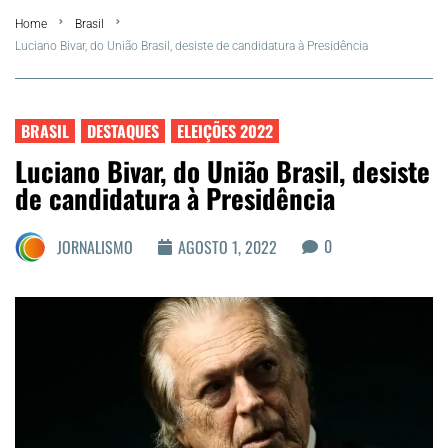
Home
Brasil
FLA Araru 2026
Luciano Bivar, do União Brasil, desiste de candidatura à Presidência
Araruama
BRASIL
DESTAQUES
ELEIÇÕES 2022
Região dos Lagos
Luciano Bivar, do União Brasil, desiste
de candidatura à Presidência
Agenda Cultural
0
JORNALISMO
AGOSTO 1, 2022
Colunistas
Matérias Exclusivas