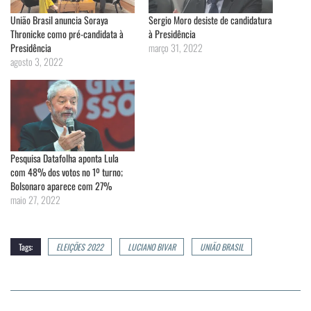
União Brasil anuncia Soraya
Sergio Moro desiste de candidatura
Thronicke como pré-candidata à
à Presidência
Presidência
março 31, 2022
agosto 3, 2022
Pesquisa Datafolha aponta Lula
com 48% dos votos no 1º turno;
Bolsonaro aparece com 27%
maio 27, 2022
Tags:
ELEIÇÕES 2022
LUCIANO BIVAR
UNIÃO BRASIL