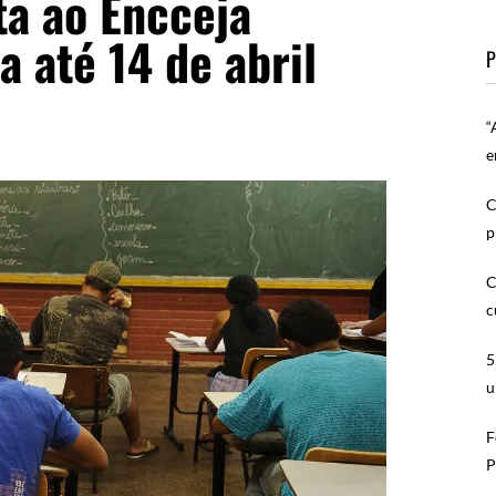
lta ao Encceja
a até 14 de abril
P
“
e
C
p
C
c
5
u
F
P