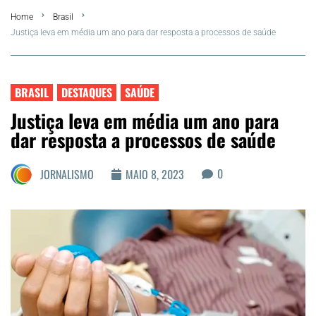
Home
Brasil
FLA Araru 2026
Justiça leva em média um ano para dar resposta a processos de saúde
Araruama
BRASIL
DESTAQUES
SAÚDE
Região dos Lagos
Justiça leva em média um ano para
dar resposta a processos de saúde
Agenda Cultural
0
JORNALISMO
MAIO 8, 2023
Colunistas
Matérias Exclusivas