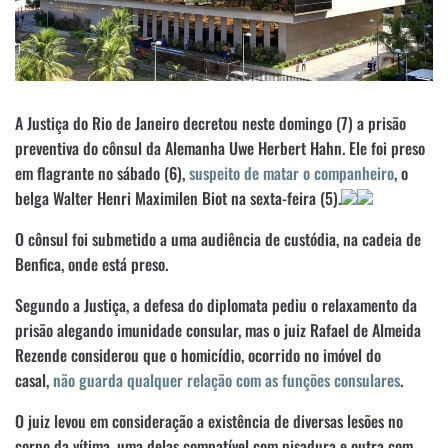
A Justiça do Rio de Janeiro decretou neste domingo (7) a prisão
preventiva do cônsul da Alemanha Uwe Herbert Hahn. Ele foi preso
em flagrante no sábado (6),
suspeito de matar o companheiro
, o
belga Walter Henri Maximilen Biot na sexta-feira (5).
O cônsul foi submetido a uma audiência de custódia, na cadeia de
Benfica, onde está preso.
Segundo a Justiça, a defesa do diplomata pediu o relaxamento da
prisão alegando imunidade consular, mas o juiz Rafael de Almeida
Rezende considerou que o homicídio, ocorrido no imóvel do
casal,
não guarda qualquer relação com as funções consulares
.
O juiz levou em consideração a existência de diversas lesões no
corpo da vítima, uma delas compatível com pisadura e outra com