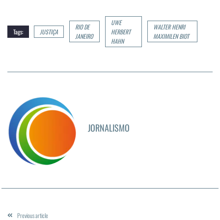
UWE
RIO DE
WALTER HENRI
Tags:
JUSTIÇA
HERBERT
JANEIRO
MAXIMILEN BIOT
HAHN
JORNALISMO
Previous article